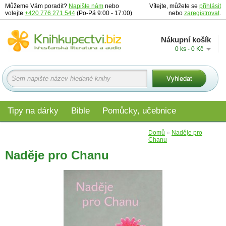
Můžeme Vám poradit?
Napište nám
nebo
Vítejte, můžete se
přihlásit
volejte
+420 776 271 544
(Po-Pá 9:00 - 17:00)
nebo
zaregistrovat
.
Nákupní košík
0 ks - 0 Kč
Tipy na dárky
Bible
Pomůcky, učebnice
Materiály pro děti
Audio
Edice
Domů
»
Naděje pro
Chanu
Naděje pro Chanu