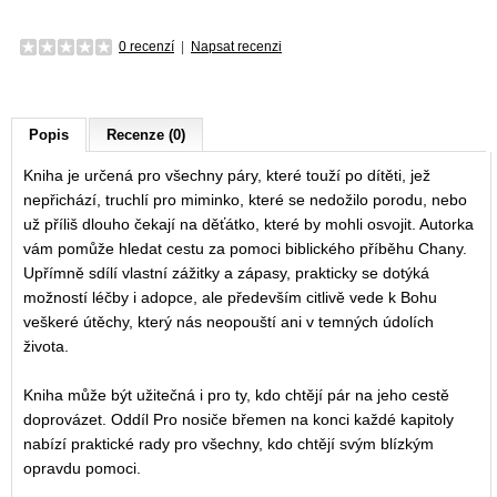
0 recenzí
|
Napsat recenzi
Popis
Recenze (0)
Kniha je určená pro všechny páry, které touží po dítěti, jež
nepřichází, truchlí pro miminko, které se nedožilo porodu, nebo
už příliš dlouho čekají na děťátko, které by mohli osvojit. Autorka
vám pomůže hledat cestu za pomoci biblického příběhu Chany.
Upřímně sdílí vlastní zážitky a zápasy, prakticky se dotýká
možností léčby i adopce, ale především citlivě vede k Bohu
veškeré útěchy, který nás neopouští ani v temných údolích
života.
Kniha může být užitečná i pro ty, kdo chtějí pár na jeho cestě
doprovázet. Oddíl Pro nosiče břemen na konci každé kapitoly
nabízí praktické rady pro všechny, kdo chtějí svým blízkým
opravdu pomoci.