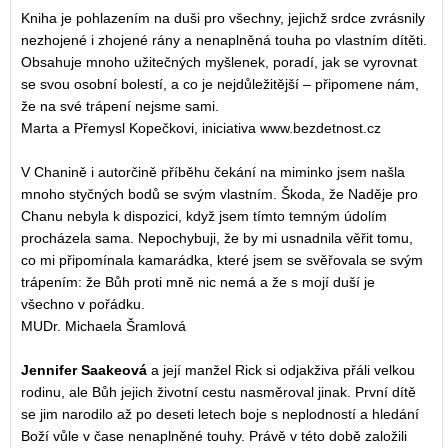
Kniha je pohlazením na duši pro všechny, jejichž srdce zvrásnily
nezhojené i zhojené rány a nenaplněná touha po vlastním dítěti.
Obsahuje mnoho užitečných myšlenek, poradí, jak se vyrovnat
se svou osobní bolestí, a co je nejdůležitější – připomene nám,
že na své trápení nejsme sami.
Marta a Přemysl Kopečkovi, iniciativa www.bezdetnost.cz
V Chanině i autorčině příběhu čekání na miminko jsem našla
mnoho styčných bodů se svým vlastním. Škoda, že Naděje pro
Chanu nebyla k dispozici, když jsem tímto temným údolím
procházela sama. Nepochybuji, že by mi usnadnila věřit tomu,
co mi připomínala kamarádka, které jsem se svěřovala se svým
trápením: že Bůh proti mně nic nemá a že s mojí duší je
všechno v pořádku.
MUDr. Michaela Šramlová
Jennifer Saakeová
a její manžel Rick si odjakživa přáli velkou
rodinu, ale Bůh jejich životní cestu nasměroval jinak. První dítě
se jim narodilo až po deseti letech boje s neplodností a hledání
Boží vůle v čase nenaplněné touhy. Právě v této době založili