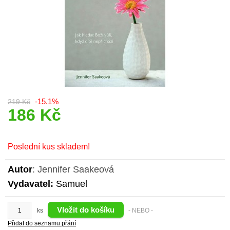
-15.1%
219 Kč
186 Kč
Poslední kus skladem!
Autor
: Jennifer Saakeová
Vydavatel:
Samuel
ks
- NEBO -
Přidat do seznamu přání