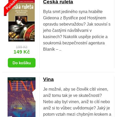
Poslední
Česká ruleta
Byla smrt jediného syna hraběte
Gideona z Bystřice pod Hostýnem
opravdu sebevraždou? Jak souvisí s
jeho častými návštěvami v
kasinech? Nakolik uspěje policie a
soukromá bezpečnostní agentura
199 Kč
Blaník – ..
149 Kč
Vina
Je možné, aby se člověk cítil vinen,
aniž tomu tak je ve skutečnosti?
Nebo aby byl vinen, aniž to cítí nebo
aniž si to vůbec uvědomuje? Jaký je
potom vztah mezi chybným krokem a