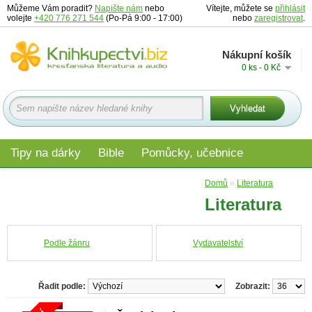
Můžeme Vám poradit?
Napište nám
nebo
Vítejte, můžete se
přihlásit
volejte
+420 776 271 544
(Po-Pá 9:00 - 17:00)
nebo
zaregistrovat
.
Nákupní košík
0 ks - 0 Kč
Tipy na dárky
Bible
Pomůcky, učebnice
Materiály pro děti
Audio
Edice
Domů
»
Literatura
Literatura
Podle žánru
Vydavatelství
Řadit podle:
Zobrazit: