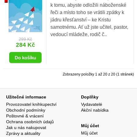
k tomu, abyste odložili náboženské
řeči a místo toho se vrátili zpátky k
jádru křesťanství – ke Kristu
samotnému. Ať už jste učitel, pastor,
vedoucí mládeže, rodič č..
299 Kč
284 Kč
Zobrazeny položky 1 až 20 z 20 (1 stránek)
Užitečné informace
Doplňky
Provozovatel knihkupectví
Vydavatelé
Obchodní podmínky
Akční nabídka
Poštovné & vrácení
Ochrana osobních údajů
Můj účet
Jak u nás nakupovat
Můj účet
Zprávy a aktuality