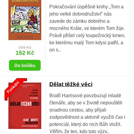
Pokračování úspěšné knihy „Tom a
jeho velké dobrodružství“ nás
zavede do zámku dobrého a
mocného Krále, ve kterém Tom žije.
Právě přišel celý loupežnický kmen,
ke kterému malý Tom kdysi patřil, a
169 Kč
on s..
152 Kč
Poslední
Dělat těžké věci
Bratři Harrisové povzbuzují mladé
čtenáře, aby se v životě nepouštěli
snadnou cestou, aby přijali
zodpovědnost a aktivně využili čas i
potenciál, který do nich Bůh vložil.
Věřím, že ten, kdo tuto výzv..