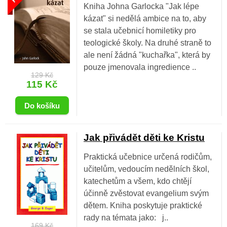
Kniha Johna Garlocka "Jak lépe
kázat" si nedělá ambice na to, aby
se stala učebnicí homiletiky pro
teologické školy. Na druhé straně to
ale není žádná "kuchařka", která by
pouze jmenovala ingredience ..
129 Kč
115 Kč
Jak přivádět děti ke Kristu
Praktická učebnice určená rodičům,
učitelům, vedoucím nedělních škol,
katechetům a všem, kdo chtějí
účinně zvěstovat evangelium svým
dětem. Kniha poskytuje praktické
rady na témata jako: j..
169 Kč