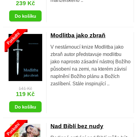
manželského ..
239 Kč
Poslední
Modlitba jako zbraň
V nestárnoucí knize Modlitba jako
zbraň autor předsta­vuje modlitbu
jako naprosto zásadní nástroj Božího
působení na zemi, na kterém závisí
naplnění Božího plánu a Božích
zaslíbení. Stále inspirující ..
141 Kč
119 Kč
Poslední
Nad Biblí bez nudy