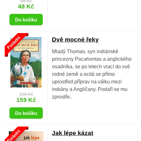
56 Kč
48 Kč
Poslední
Dvě mocné řeky
Mladý Thomas, syn indiánské
princezny Pocahontas a anglického
osadníka, se po letech vrací do své
rodné země a ocitá se přímo
uprostřed příprav na válku mezi
indiány a Angličany. Podaří se mu
169 Kč
zprostře..
159 Kč
Poslední
Jak lépe kázat