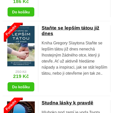
186 Kč
Poslední
Staňte se lepším tátou již
dnes
Kniha Gregory Slaytona Staňte se
lepším tátou již dnes nenechá
lhostejným žádného otce, který ji
otevře. Ať už aktivně hledáme
nápady a inspiraci, jak se stát lepším
250 Kč
tátou, nebo ji otevřeme jen tak ze..
219 Kč
Poslední
Studna lásky k pravdě
Hluboko pod zemí je voda života.