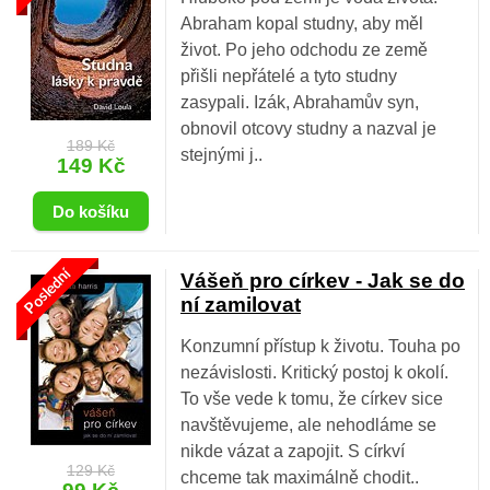
Abraham kopal studny, aby měl
život. Po jeho odchodu ze země
přišli nepřátelé a tyto studny
zasypali. Izák, Abrahamův syn,
obnovil otcovy studny a nazval je
189 Kč
stejnými j..
149 Kč
Poslední
Vášeň pro církev - Jak se do
ní zamilovat
Konzumní přístup k životu. Touha po
nezávislosti. Kritický postoj k okolí.
To vše vede k tomu, že církev sice
navštěvujeme, ale nehodláme se
nikde vázat a zapojit. S církví
129 Kč
chceme tak maximálně chodit..