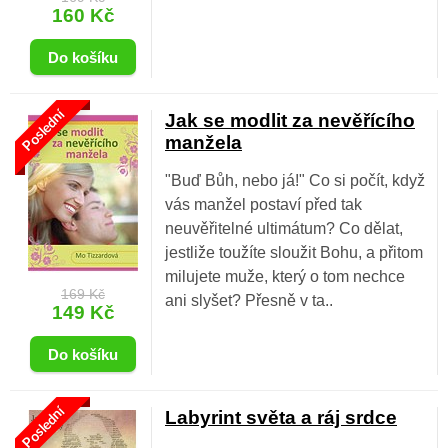
160 Kč
Poslední
Jak se modlit za nevěřícího
manžela
"Buď Bůh, nebo já!" Co si počít, když
vás manžel postaví před tak
neuvěřitelné ultimátum? Co dělat,
jestliže toužíte sloužit Bohu, a přitom
milujete muže, který o tom nechce
169 Kč
ani slyšet? Přesně v ta..
149 Kč
Poslední
Labyrint světa a ráj srdce