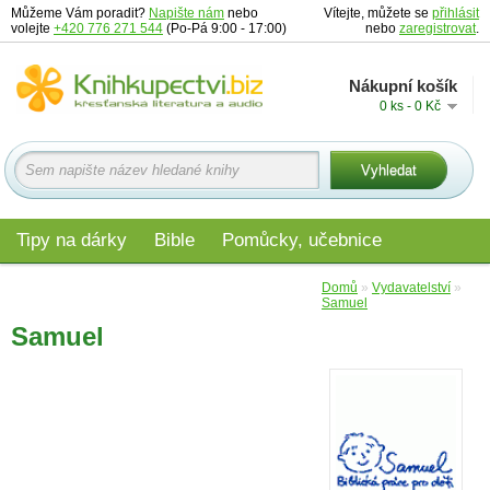
Můžeme Vám poradit?
Napište nám
nebo
Vítejte, můžete se
přihlásit
volejte
+420 776 271 544
(Po-Pá 9:00 - 17:00)
nebo
zaregistrovat
.
Nákupní košík
0 ks - 0 Kč
Tipy na dárky
Bible
Pomůcky, učebnice
Materiály pro děti
Audio
Edice
Domů
»
Vydavatelství
»
Samuel
Samuel