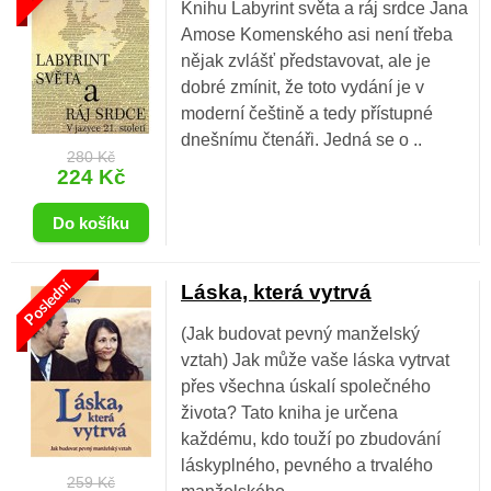
Knihu Labyrint světa a ráj srdce Jana
Amose Komenského asi není třeba
nějak zvlášť představovat, ale je
dobré zmínit, že toto vydání je v
moderní češtině a tedy přístupné
dnešnímu čtenáři. Jedná se o ..
280 Kč
224 Kč
Poslední
Láska, která vytrvá
(Jak budovat pevný manželský
vztah) Jak může vaše láska vytrvat
přes všechna úskalí společného
života? Tato kniha je určena
každému, kdo touží po zbudování
láskyplného, pevného a trvalého
259 Kč