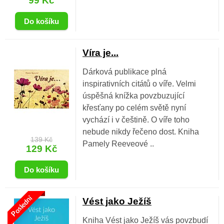
99 Kč
Víra je...
Dárková publikace plná
inspirativních citátů o víře. Velmi
úspěšná knížka povzbuzující
křesťany po celém světě nyní
vychází i v češtině. O víře toho
nebude nikdy řečeno dost. Kniha
139 Kč
Pamely Reeveové ..
129 Kč
Poslední
Vést jako Ježíš
Kniha Vést jako Ježíš vás povzbudí