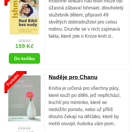
Rodinné setkání nad Biblí může být
úžasná zábava! Ishmael, dlouholetý
služebník dětem, připravil 49
skvělých dobrodružství pro celou
rodinu. Dozvíte se v nich zajímavá
fakta, které jste o Knize knih d..
169 Kč
159 Kč
Poslední
Naděje pro Chanu
Kniha je určená pro všechny páry,
které touží po dítěti, jež nepřichází,
truchlí pro miminko, které se
nedožilo porodu, nebo už příliš
dlouho čekají na děťátko, které by
mohli osvojit. Autorka vám pom..
219 Kč