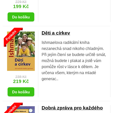
229 Kč
199 Kč
Poslední
Děti a církev
Ishmaelova radikální kniha
nezanechá snad nikoho chladným.
Při jejím čtení se budete určitě smát,
možná budete i plakat a jistě vám
pomůže růst v lásce k dětem. Je
určena všem, kterým na mladé
238 Kč
generac..
219 Kč
Poslední
Dobrá zpráva pro každého