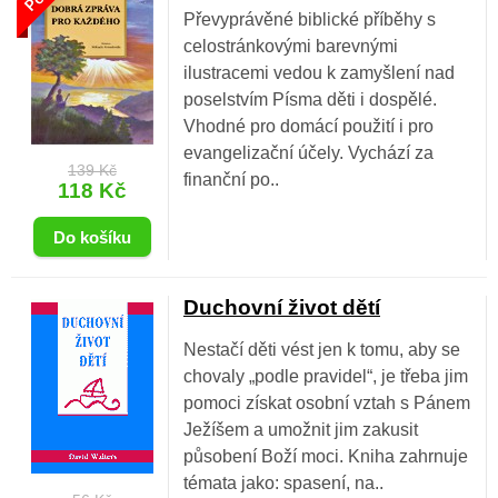
Převyprávěné biblické příběhy s
celostránkovými barevnými
ilustracemi vedou k zamyšlení nad
poselstvím Písma děti i dospělé.
Vhodné pro domácí použití i pro
evangelizační účely. Vychází za
139 Kč
finanční po..
118 Kč
Duchovní život dětí
Nestačí děti vést jen k tomu, aby se
chovaly „podle pravidel“, je třeba jim
pomoci získat osobní vztah s Pánem
Ježíšem a umožnit jim zakusit
působení Boží moci. Kniha zahrnuje
témata jako: spasení, na..