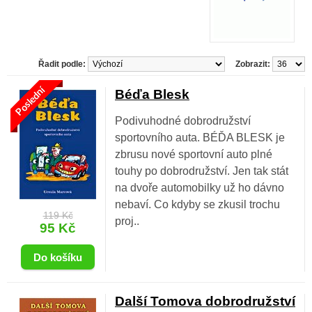
Řadit podle:
Zobrazit:
Poslední
Béďa Blesk
Podivuhodné dobrodružství
sportovního auta. BÉĎA BLESK je
zbrusu nové sportovní auto plné
touhy po dobrodružství. Jen tak stát
na dvoře automobilky už ho dávno
nebaví. Co kdyby se zkusil trochu
119 Kč
proj..
95 Kč
Další Tomova dobrodružství