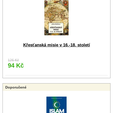
Křesťanská misie v 16.-18. století
126 Kč
94 Kč
Doporučené