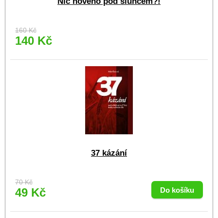
Nic nového pod sluncem?!
160 Kč
140 Kč
37 kázání
70 Kč
49 Kč