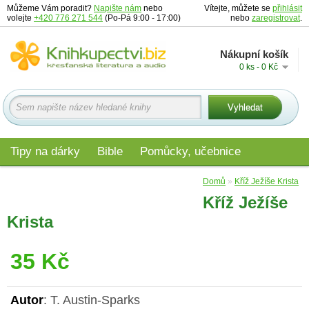
Můžeme Vám poradit?
Napište nám
nebo
Vítejte, můžete se
přihlásit
volejte
+420 776 271 544
(Po-Pá 9:00 - 17:00)
nebo
zaregistrovat
.
Nákupní košík
0 ks - 0 Kč
Tipy na dárky
Bible
Pomůcky, učebnice
Materiály pro děti
Audio
Edice
Domů
»
Kříž Ježíše Krista
Kříž Ježíše
Krista
35 Kč
Autor
: T. Austin-Sparks