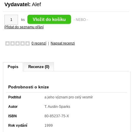
Vydavatel:
Alef
ks
- NEBO -
Přidat do seznamu přání
0 recenzí
|
Napsat recenzi
Popis
Recenze (0)
Podrobnosti o knize
Podtitul
a jeho význam pro celý vesmír
Autor
T. Austin-Sparks
ISBN
80-85237-75-X
Rok vydání
1999