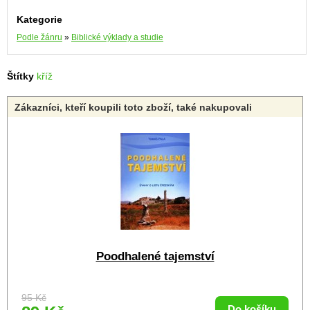
Kategorie
Podle žánru
»
Biblické výklady a studie
Štítky
kříž
Zákazníci, kteří koupili toto zboží, také nakupovali
Poodhalené tajemství
95 Kč