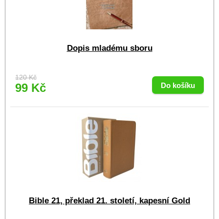
Dopis mladému sboru
120 Kč
99 Kč
Bible 21, překlad 21. století, kapesní Gold