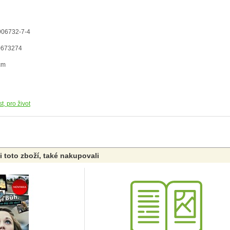
906732-7-4
0673274
cm
t, pro život
li toto zboží, také nakupovali