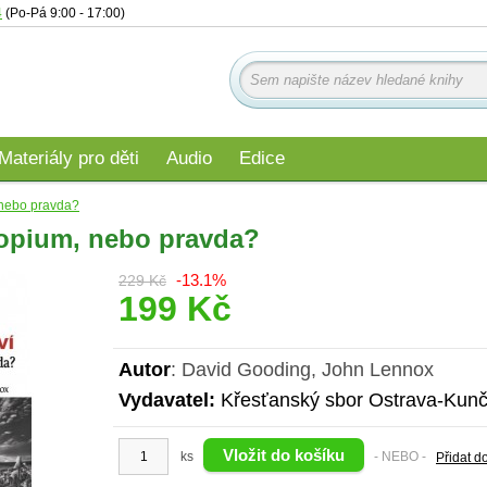
4
(Po-Pá 9:00 - 17:00)
Materiály pro děti
Audio
Edice
 nebo pravda?
 opium, nebo pravda?
-13.1%
229 Kč
199 Kč
Autor
: David Gooding, John Lennox
Vydavatel:
Křesťanský sbor Ostrava-Kunč
ks
- NEBO -
Přidat d