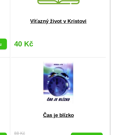
Víťazný život v Kristovi
40 Kč
Čas je blízko
88 Kč