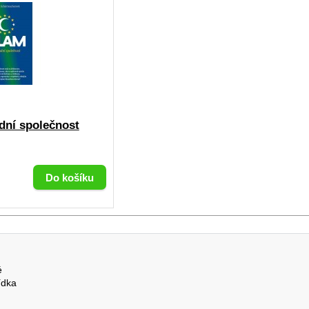
dní společnost
é
ídka