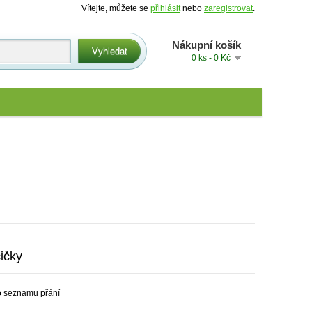
Vítejte, můžete se
přihlásit
nebo
zaregistrovat
.
Nákupní košík
0 ks - 0 Kč
ičky
o seznamu přání