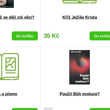
 se dějí zlé věci?
Kříž Ježíše Krista
35 Kč
s a písmo
Použil Bůh evoluce?
69 Kč