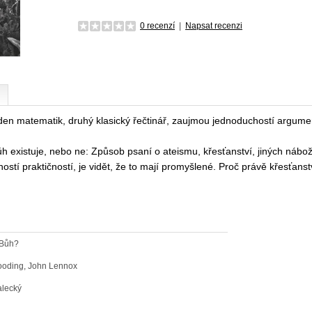
0 recenzí
|
Napsat recenzi
jeden matematik, druhý klasický řečtinář, zaujmou jednoduchostí argume
 Bůh existuje, nebo ne: Způsob psaní o ateismu, křesťanství, jiných nábo
ostí praktičností, je vidět, že to mají promyšlené. Proč právě křesťa
 Bůh?
ooding, John Lennox
alecký