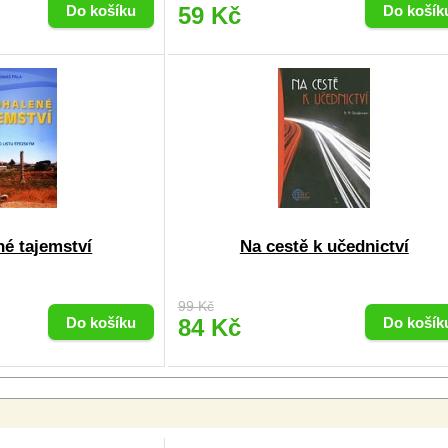
59 Kč
é tajemství
Na cestě k učednictví
99 Kč
84 Kč