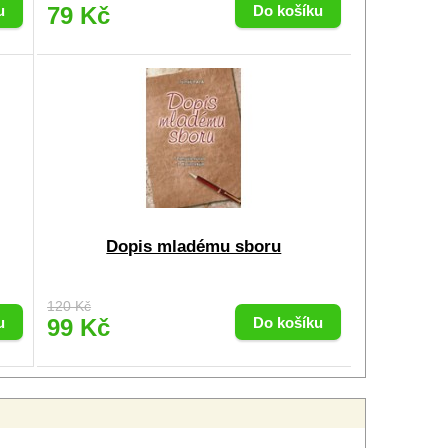
79 Kč
Dopis mladému sboru
120 Kč
99 Kč