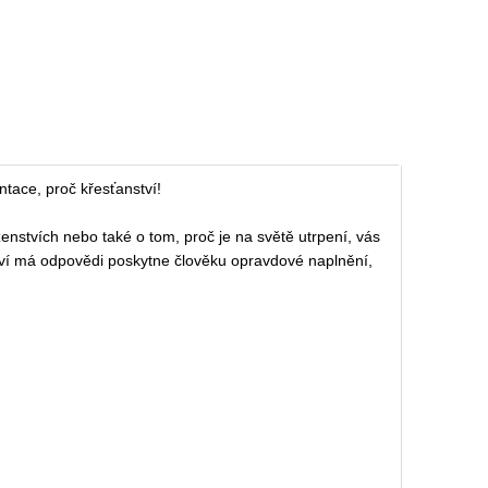
ntace, proč křesťanství!
ženstvích nebo také o tom, proč je na světě utrpení, vás
nství má odpovědi poskytne člověku opravdové naplnění,