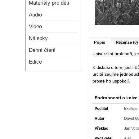
Materiály pro děti
Audio
Video
Nálepky
Popis
Recenze (0)
Denní čtení
Univerzitní profesoři, 
Edice
K diskusi o tom, jestli
určitě zaujme jednoduch
prostě ho uspokojí.
Podrobnosti o knize
Podtitul
Existuje
Autor
David G
Překlad
Jan Vop
Vydavatel
Alef