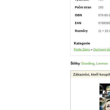
Počet stran
160
ISBN
978-80-
EAN
978809
Rozměry
11 × 18 
Kategorie
Podle žánru
»
Duchovní růs
Štítky
Gooding
,
Lennox
Zákazníci, kteří koupi