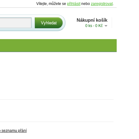
Vítejte, můžete se
přihlásit
nebo
zaregistrovat
.
Nákupní košík
0 ks - 0 Kč
o seznamu přání