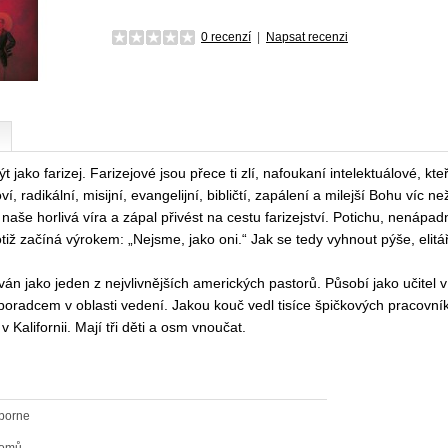
0 recenzí
|
Napsat recenzi
t jako farizej. Farizejové jsou přece ti zlí, nafoukaní intelektuálové, k
 radikální, misijní, evangelijní, bibličtí, zapálení a milejší Bohu víc 
naše horlivá víra a zápal přivést na cestu farizejství. Potichu, nenápa
totiž začíná výrokem: „Nejsme, jako oni.“ Jak se tedy vyhnout pýše, elitář
án jako jeden z nejvlivnějších amerických pastorů. Působí jako učitel v 
poradcem v oblasti vedení. Jakou kouč vedl tisíce špičkových pracovní
 Kalifornii. Mají tři děti a osm vnoučat.
borne