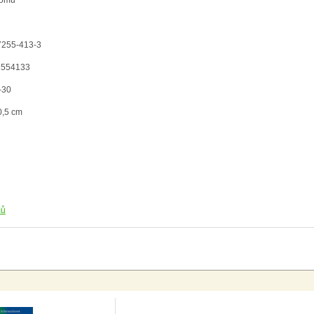
domů
7255-413-3
2554133
-30
0,5 cm
mů