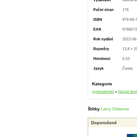
Vydavatel
Návrat 
Počet stran
176
ISBN
978-80-
EAN
978807
Rok vydání
2022-06
Rozměry
13,8 × 2
Hmotnost
0.10
Jazyk
Česky
Kategorie
Vydavatelství
»
Návrat do
Štítky
Larry Osborne
Doporučené