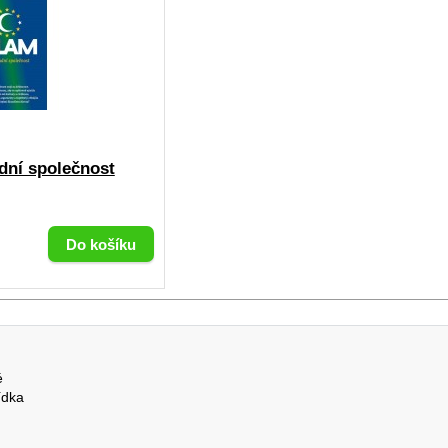
dní společnost
é
ídka