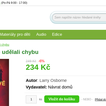
4
(Po-Pá 9:00 - 17:00)
Materiály pro děti
Audio
Edice
li chybu
é udělali chybu
-6%
249 Kč
234 Kč
Autor
: Larry Osborne
Vydavatel:
Návrat domů
ks
- NEBO -
Přidat d