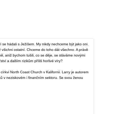
teří se hádali s Ježíšem. My nikdy nechceme být jako oni.
než všichni ostatní. Chceme do toho dát všechno. A právě
dně, aniž bychom tušili, co se děje, se stáváme novými
ství a dalším rizikům příliš horlivé víry?
církvi North Coast Church v Kalifornii. Larry je autorem
ků v neziskovém i finančním sektoru. Se svou ženou