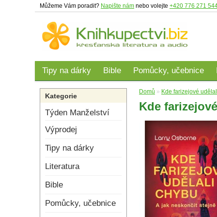
Můžeme Vám poradit?
Napište nám
nebo volejte
+420 776 271 54
Tipy na dárky
Bible
Pomůcky, učebnice
Domů
»
Kde farizejové uděla
Kategorie
Kde farizejov
Týden Manželství
Výprodej
Tipy na dárky
Literatura
Bible
Pomůcky, učebnice