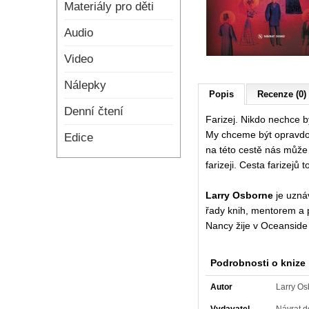
Materiály pro děti
Audio
Video
Nálepky
Popis
Recenze (0)
Denní čtení
Farizej. Nikdo nechce bý
My chceme být opravdoví,
Edice
na této cestě nás může 
farizeji. Cesta farizejů 
Larry Osborne
je uznáv
řady knih, mentorem a 
Nancy žije v Oceanside v
Podrobnosti o knize
Autor
Larry Os