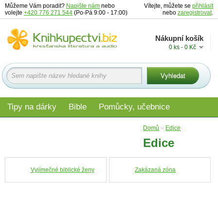
Můžeme Vám poradit?
Napište nám
nebo
Vítejte, můžete se
přihlásit
volejte
+420 776 271 544
(Po-Pá 9:00 - 17:00)
nebo
zaregistrovat
.
Nákupní košík
0 ks - 0 Kč
Tipy na dárky
Bible
Pomůcky, učebnice
Materiály pro děti
Audio
Edice
Domů
»
Edice
Edice
Vyjímečné biblické ženy
Zakázaná zóna