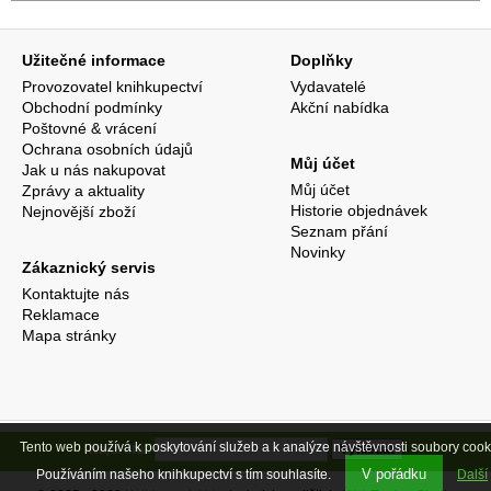
Užitečné informace
Doplňky
Provozovatel knihkupectví
Vydavatelé
Obchodní podmínky
Akční nabídka
Poštovné & vrácení
Ochrana osobních údajů
Můj účet
Jak u nás nakupovat
Můj účet
Zprávy a aktuality
Historie objednávek
Nejnovější zboží
Seznam přání
Novinky
Zákaznický servis
Kontaktujte nás
Reklamace
Mapa stránky
Tento web používá k poskytování služeb a k analýze návštěvnosti soubory cook
Najdi titul:
V pořádku
Používáním našeho knihkupectví s tím souhlasíte.
Další