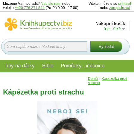
Můžeme Vám poradit?
Napište nám
nebo
Vítejte, můžete se
přihlásit
volejte
+420 776 271 544
(Po-Pá 9:00 - 17:00)
nebo
zaregistrovat
.
Nákupní košík
0 ks - 0 Kč
Tipy na dárky
Bible
Pomůcky, učebnice
Materiály pro děti
Audio
Edice
Domů
»
Kápézetka proti
strachu
Kápézetka proti strachu