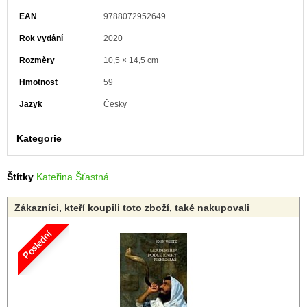
EAN
9788072952649
Rok vydání
2020
Rozměry
10,5 × 14,5 cm
Hmotnost
59
Jazyk
Česky
Kategorie
Štítky
Kateřina Šťastná
Zákazníci, kteří koupili toto zboží, také nakupovali
Poslední