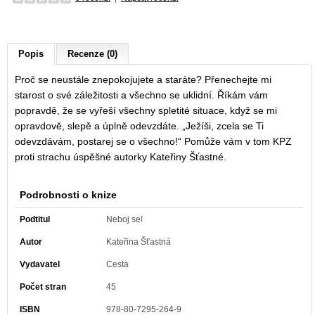
Popis
Recenze (0)
Proč se neustále znepokojujete a staráte? Přenechejte mi
starost o své záležitosti a všechno se uklidní. Říkám vám
popravdě, že se vyřeší všechny spletité situace, když se mi
opravdově, slepě a úplně odevzdáte. „Ježíši, zcela se Ti
odevzdávám, postarej se o všechno!“ Pomůže vám v tom KPZ
proti strachu úspěšné autorky Kateřiny Šťastné.
Podrobnosti o knize
Podtitul
Neboj se!
Autor
Kateřina Šťastná
Vydavatel
Cesta
Počet stran
45
ISBN
978-80-7295-264-9