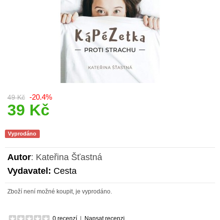
-20.4%
49 Kč
39 Kč
Vyprodáno
Autor
: Kateřina Šťastná
Vydavatel:
Cesta
Zboží není možné koupit, je vyprodáno.
0 recenzí
|
Napsat recenzi