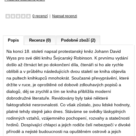
0 recenzí
|
Napsat recenzi
Popis
Recenze (0)
Podobné zboží (2)
Na konci 18. století napsal protestanský kněz Johann David
Wyss pro své děti knihu Švýcarský Robinson. K prvnímu vydání
došlo až čtrnáct let po dokončení díla, čtenáři si ho ale rychle
oblíbili a v průběhu následujících dvou staletí se kniha objevila
na pultech knihkupců mnohokrát. Současné převyprávění, které
držíte v ruce, je oproštěné od dobově zdlouhavých popisů a
dialogů, děj se zrychlil a tím se kniha přiblížila moderní
dobrodružné literatuře. Revidovány byly také některé
faktografické nesrovnalosti. Co však zůstalo, jsou lidské hodnoty,
platné tehdy stejně jako dnes. Stáváme se svědky láskyplných
rodinných vztahů, vzájemného pochopení, rozvahy a statečnosti
hrdinů. Dospívající chlapci a jejich rodiče čelí nebezpečí v divoké
přírodě a nejisté budoucnosti na opuštěném ostrově a jejich