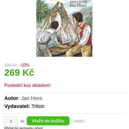
-10%
299 Kč
269 Kč
Poslední kus skladem!
Autor
: Jan Hora
Vydavatel:
Triton
ks
- NEBO -
Přidat do seznamu přání