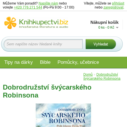
Můžeme Vám poradit?
Napište nám
nebo
Vítejte, můžete se
přihlásit
volejte
+420 776 271 544
(Po-Pá 9:00 - 17:00)
nebo
zaregistrovat
.
Nákupní košík
0 ks - 0 Kč
Tipy na dárky
Bible
Pomůcky, učebnice
Materiály pro děti
Audio
Edice
Domů
»
Dobrodružství
švýcarského Robinsona
Dobrodružství švýcarského
Robinsona