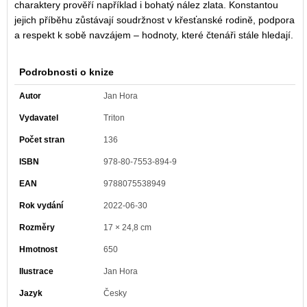
charaktery prověří například i bohatý nález zlata. Konstantou
jejich příběhu zůstávají soudržnost v křesťanské rodině, podpora
a respekt k sobě navzájem – hodnoty, které čtenáři stále hledají.
Podrobnosti o knize
Autor
Jan Hora
Vydavatel
Triton
Počet stran
136
ISBN
978-80-7553-894-9
EAN
9788075538949
Rok vydání
2022-06-30
Rozměry
17 × 24,8 cm
Hmotnost
650
Ilustrace
Jan Hora
Jazyk
Česky