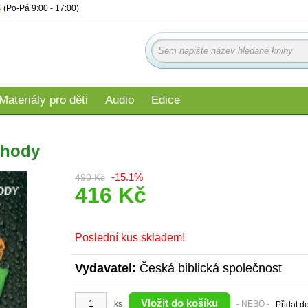
4
(Po-Pá 9:00 - 17:00)
Materiály pro děti
Audio
Edice
ohody
-15.1%
490 Kč
416 Kč
Poslední kus skladem!
Vydavatel:
Česká biblická společnost
ks
- NEBO -
Přidat d