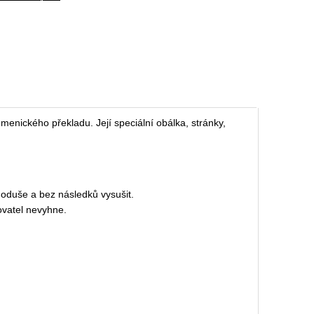
nického překladu. Její speciální obálka, stránky,
noduše a bez následků vysušit.
ovatel nevyhne.