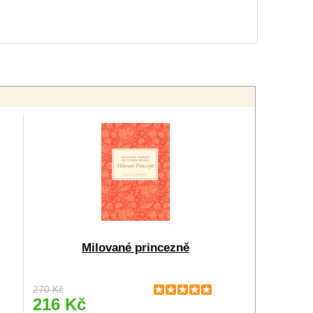
Milované princezně
270 Kč
216 Kč