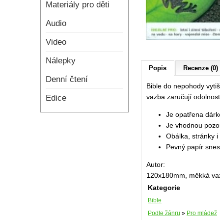
Materiály pro děti
Audio
Video
Nálepky
Popis
Recenze (0)
Denní čtení
Bible do nepohody vyti
vazba zaručují odolnost
Edice
Je opatřena dárk
Je vhodnou pozorn
Obálka, stránky 
Pevný papír snese
Autor:
120x180mm, měkká vazb
Kategorie
Bible
Podle žánru
»
Pro mládež