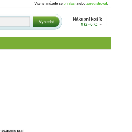
Vítejte, můžete se
přihlásit
nebo
zaregistrovat
.
Nákupní košík
0 ks - 0 Kč
o seznamu přání