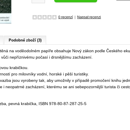
0 recenzí
|
Napsat recenzi
Podobné zboží (3)
štěná na voděodolném papíře obsahuje Nový zákon podle Českého ekume
 vůči nepříznivému počasí i drsnějšímu zacházení.
ovou krabičkou.
ostí pro milovníky vodní, horské i pěší turistiky.
i vazba jsou vyrobeny tak, aby umožnily v případě promočení knihu jed
 i neopatrné zacházení, kterému se ani sebepozornější turista či cest
a, pevná krabička, ISBN 978-80-87-287-25-5