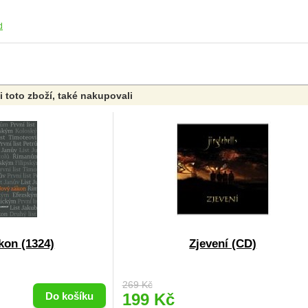
d
li toto zboží, také nakupovali
kon (1324)
Zjevení (CD)
269 Kč
199 Kč