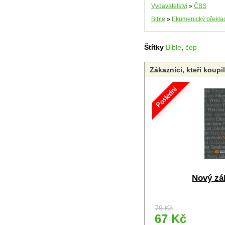
Vydavatelství
»
ČBS
Bible
»
Ekumenický překla
Štítky
Bible
,
čep
Zákazníci, kteří koupi
Poslední
Nový zá
79 Kč
67 Kč