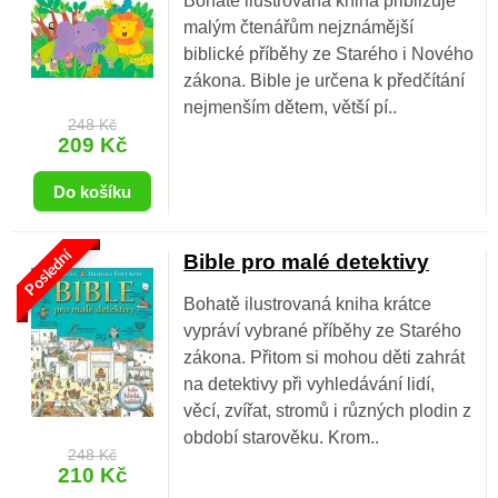
Bohatě ilustrovaná kniha přibližuje
malým čtenářům nejznámější
biblické příběhy ze Starého i Nového
zákona. Bible je určena k předčítání
nejmenším dětem, větší pí..
248 Kč
209 Kč
Poslední
Bible pro malé detektivy
Bohatě ilustrovaná kniha krátce
vypráví vybrané příběhy ze Starého
zákona. Přitom si mohou děti zahrát
na detektivy při vyhledávání lidí,
věcí, zvířat, stromů i různých plodin z
období starověku. Krom..
248 Kč
210 Kč