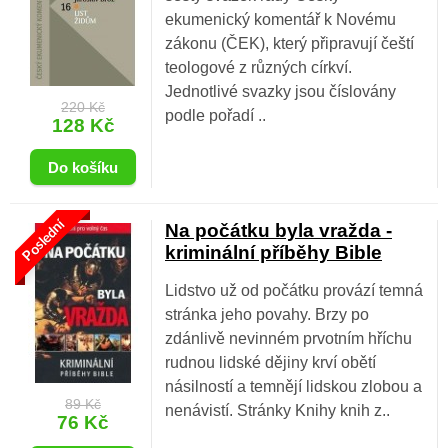
ekumenický komentář k Novému
zákonu (ČEK), který připravují čeští
teologové z různých církví.
Jednotlivé svazky jsou číslovány
220 Kč
podle pořadí ..
128 Kč
Poslední
Na počátku byla vražda -
kriminální příběhy Bible
Lidstvo už od počátku provází temná
stránka jeho povahy. Brzy po
zdánlivě nevinném prvotním hříchu
rudnou lidské dějiny krví obětí
násilností a temnějí lidskou zlobou a
89 Kč
nenávistí. Stránky Knihy knih z..
76 Kč