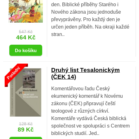
den. Biblické příběhy Starého i
Nového zákona jsou jednoduše
převyprávěny. Pro každý den je
určen jeden příběh. Na okraji každé
547 Kč
stran..
464 Kč
Poslední
Druhý list Tesalonickým
(ČEK 14)
Komentářovou řadu Český
ekumenický komentář k Novému
zákonu (ČEK) připravují čeští
teologové z různých církví.
Komentáře vydává Česká biblická
128 Kč
společnost ve spolupráci s Centrem
89 Kč
biblických studií. Jed..