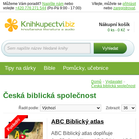
Můžeme Vám poradit?
Napište nám
nebo
Vítejte, můžete se
přihlásit
volejte
+420 776 271 544
(Po-Pá 9:00 - 17:00)
nebo
zaregistrovat
.
Nákupní košík
0 ks - 0 Kč
Tipy na dárky
Bible
Pomůcky, učebnice
Materiály pro děti
Audio
Edice
Domů
»
Vydavatel
»
Česká biblická společnost
Česká biblická společnost
Řadit podle:
Zobrazit:
Poslední
ABC Biblický atlas
ABC Biblický atlas doplňuje