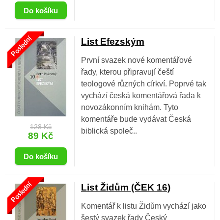
Poslední
List Efezským
První svazek nové komentářové
řady, kterou připravují čeští
teologové různých církví. Poprvé tak
vychází česká komentářová řada k
novozákonním knihám. Tyto
komentáře bude vydávat Česká
128 Kč
biblická společ..
89 Kč
Poslední
List Židům (ČEK 16)
Komentář k listu Židům vychází jako
šestý svazek řady Český