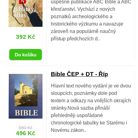
úspěšné publikace ABC Bible a ABC
křesťanství. Vychází z nových
poznatků archeologického a
historického výzkumu a navazuje
zároveň na populárně naučný
392 Kč
přístup předchozích d..
Bible ČEP + DT - Říp
Hlavní text nového vydání je ve dvou
sloupcích, poznámky dole pod
textem a odkazy na vnějších okrajích
stránky.Nová sazba přináší
přehledněji uspořádané
chronologické tabulky ke Starému i
580 Kč
Novému zákon..
496 Kč