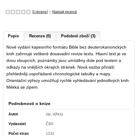
0 recenzí
|
Napsat recenzi
Popis
Recenze (0)
Podobné zboží (3)
Nové vydání kapesního formátu Bible bez deuterokanonických
knih zahrnuje veškeré dosavadní revize textu. Hlavní text je ve
dvou sloupcích, poznámky jsou umístěny dole pod textem a
odkazy na vnějších okrajích stránek. Nová sazba přináší
přehledněji uspořádané chronologické tabulky a mapy.
Orientační výřezy umožňují rychlé vyhledávání jednotlivých knih.
Měkká se zipem.
Podrobnosti o knize
Autor
zip, výřezy
Vydavatel
ČBS
Počet stran
1232