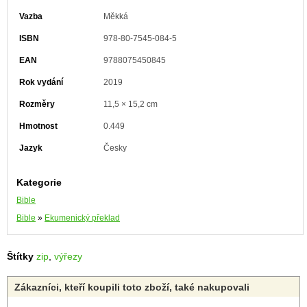
Vazba
Měkká
ISBN
978-80-7545-084-5
EAN
9788075450845
Rok vydání
2019
Rozměry
11,5 × 15,2 cm
Hmotnost
0.449
Jazyk
Česky
Kategorie
Bible
Bible
»
Ekumenický překlad
Štítky
zip
,
výřezy
Zákazníci, kteří koupili toto zboží, také nakupovali