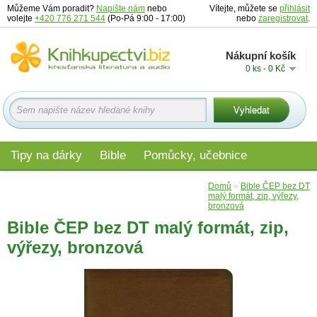
Můžeme Vám poradit?
Napište nám
nebo
Vítejte, můžete se
přihlásit
volejte
+420 776 271 544
(Po-Pá 9:00 - 17:00)
nebo
zaregistrovat
.
Nákupní košík
0 ks - 0 Kč
Tipy na dárky
Bible
Pomůcky, učebnice
Materiály pro děti
Audio
Edice
Domů
»
Bible ČEP bez DT
malý formát, zip, výřezy,
bronzová
Bible ČEP bez DT malý formát, zip,
výřezy, bronzová