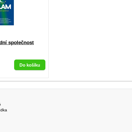
dní společnost
é
ídka