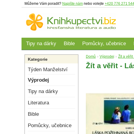
Můžeme Vám poradit?
Napište nám
nebo volejte
+420 776 271 54
Tipy na dárky
Bible
Pomůcky, učebnice
Domů
»
Výprodej
»
Žít a věř
Kategorie
Žít a věřit -
Týden Manželství
Výprodej
Tipy na dárky
Literatura
Bible
Pomůcky, učebnice