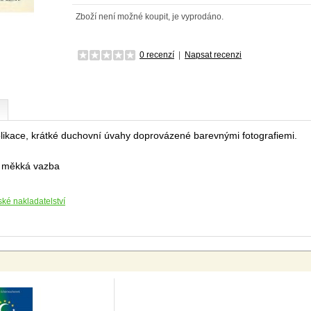
Zboží není možné koupit, je vyprodáno.
0 recenzí
|
Napsat recenzi
ikace, krátké duchovní úvahy doprovázené barevnými fotografiemi.
, měkká vazba
ké nakladatelství