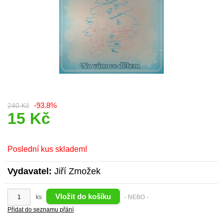
-93.8%
240 Kč
15 Kč
Poslední kus skladem!
Vydavatel:
Jiří Zmožek
ks
- NEBO -
Přidat do seznamu přání