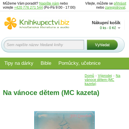
Můžeme Vám poradit?
Napište nám
nebo
Vítejte, můžete se
přihlásit
volejte
+420 776 271 544
(Po-Pá 9:00 - 17:00)
nebo
zaregistrovat
.
Nákupní košík
0 ks - 0 Kč
Tipy na dárky
Bible
Pomůcky, učebnice
Materiály pro děti
Audio
Edice
Domů
»
Výprodej
»
Na
vánoce dětem (MC
kazeta)
Na vánoce dětem (MC kazeta)