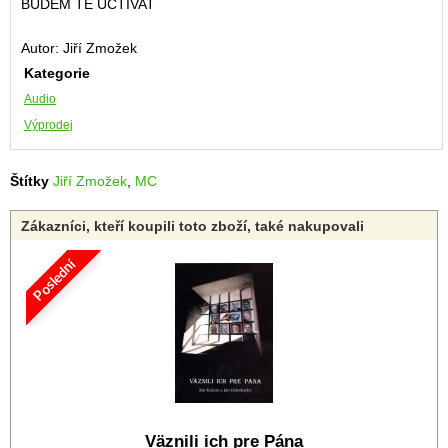
BUDEM TĚ UCTÍVAT
Autor: Jiří Zmožek
Kategorie
Audio
Výprodej
Štítky
Jiří Zmožek
,
MC
Zákazníci, kteří koupili toto zboží, také nakupovali
Poslední
Väznili ich pre Pána