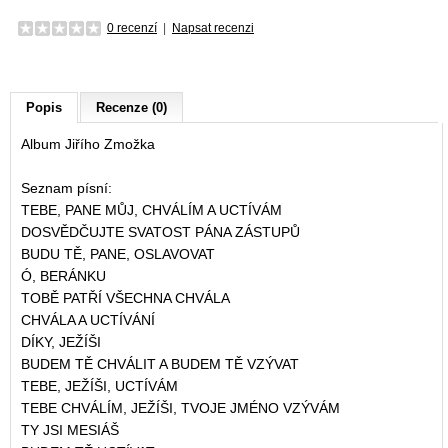
0 recenzí
|
Napsat recenzi
Popis
Recenze (0)
Album Jiřího Zmožka
Seznam písní:
TEBE, PANE MŮJ, CHVÁLÍM A UCTÍVÁM
DOSVĚDČUJTE SVATOST PÁNA ZÁSTUPŮ
BUDU TĚ, PANE, OSLAVOVAT
Ó, BERÁNKU
TOBĚ PATŘÍ VŠECHNA CHVÁLA
CHVÁLA A UCTÍVÁNÍ
DÍKY, JEŽÍŠI
BUDEM TĚ CHVÁLIT A BUDEM TĚ VZÝVAT
TEBE, JEŽÍŠI, UCTÍVÁM
TEBE CHVÁLÍM, JEŽÍŠI, TVOJE JMÉNO VZÝVÁM
TY JSI MESIÁŠ