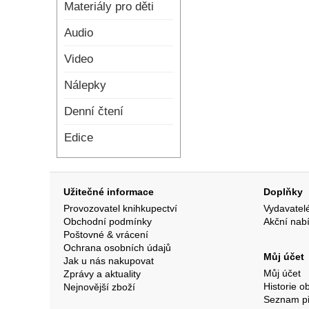
Materiály pro děti
Audio
Video
Nálepky
Denní čtení
Edice
Užitečné informace
Doplňky
Provozovatel knihkupectví
Vydavatel
Obchodní podmínky
Akční nab
Poštovné & vrácení
Ochrana osobních údajů
Můj účet
Jak u nás nakupovat
Můj účet
Zprávy a aktuality
Historie o
Nejnovější zboží
Seznam p