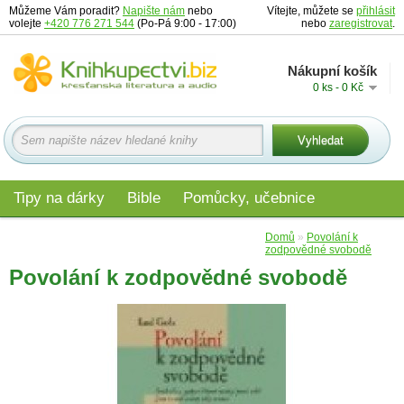
Můžeme Vám poradit?
Napište nám
nebo
Vítejte, můžete se
přihlásit
volejte
+420 776 271 544
(Po-Pá 9:00 - 17:00)
nebo
zaregistrovat
.
Nákupní košík
0 ks - 0 Kč
Tipy na dárky
Bible
Pomůcky, učebnice
Materiály pro děti
Audio
Edice
Domů
»
Povolání k
zodpovědné svobodě
Povolání k zodpovědné svobodě