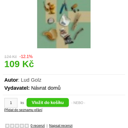
-12.1%
124 Kč
109 Kč
Autor
: Lud Golz
Vydavatel:
Návrat domů
ks
- NEBO -
Přidat do seznamu přání
0 recenzí
|
Napsat recenzi