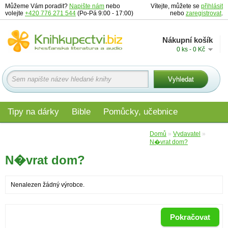
Můžeme Vám poradit?
Napište nám
nebo
Vítejte, můžete se
přihlásit
volejte
+420 776 271 544
(Po-Pá 9:00 - 17:00)
nebo
zaregistrovat
.
Nákupní košík
0 ks - 0 Kč
Tipy na dárky
Bible
Pomůcky, učebnice
Materiály pro děti
Audio
Edice
Domů
»
Vydavatel
»
N�vrat dom?
N�vrat dom?
Nenalezen žádný výrobce.
Pokračovat