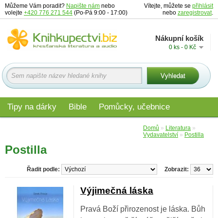
Můžeme Vám poradit?
Napište nám
nebo
Vítejte, můžete se
přihlásit
volejte
+420 776 271 544
(Po-Pá 9:00 - 17:00)
nebo
zaregistrovat
.
Nákupní košík
0 ks - 0 Kč
Tipy na dárky
Bible
Pomůcky, učebnice
Materiály pro děti
Audio
Edice
Domů
»
Literatura
»
Vydavatelství
»
Postilla
Postilla
Řadit podle:
Zobrazit:
Výjimečná láska
Pravá Boží přirozenost je láska. Bůh