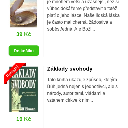
je mnohem větší a úžasnější, než si
vůbec dokážeme představit a totéž
platí o jeho lásce. Naše lidská láska
je často malicherná, žádostivá a
soběstředná. Ale Boží ..
39 Kč
Poslední
Základy svobody
Tato kniha ukazuje způsob, kterým
Bůh jedná nejen s jednotlivci, ale s
národy, autoritami, vládami a
vztahem církve k nim...
19 Kč