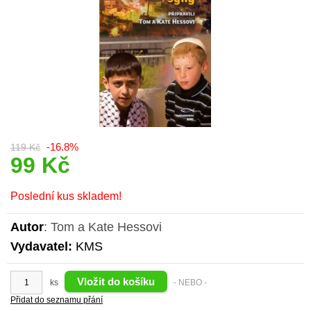
-16.8%
119 Kč
99 Kč
Poslední kus skladem!
Autor
: Tom a Kate Hessovi
Vydavatel:
KMS
ks
- NEBO -
Přidat do seznamu přání