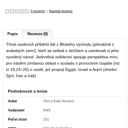
0 recenzí
|
Napsat recenzi
Popis
Recenze (0)
Třicet osobních příběhů lidí z Blízkého východu (převážně z
arabských zemí), kteří se setkali s Ježíšem a zamilovali si jeho
vyvolený národ. Jednotlivá svědectví spojuje perspektiva míru
pro násilím zmítanou oblast v souladu s proroctvím Izajáše (viz
Iz 19,23–25) o cestě, jež propojí Egypt, Izrael a Asýrii (dnešní
Sýrii, Írán a Irák).
Podrobnosti o knize
Autor
Tom a Kate Hessovi
Vydavatel
KMS
Počet stran
101