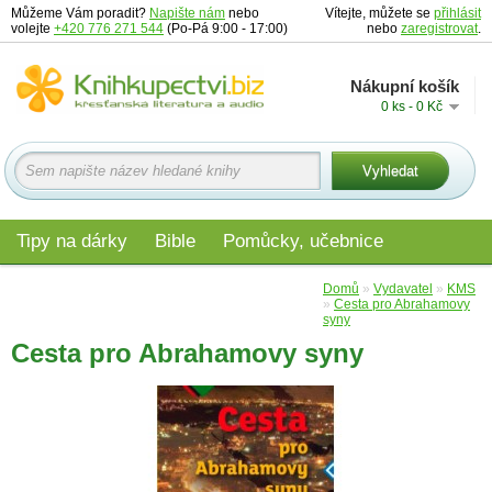
Můžeme Vám poradit?
Napište nám
nebo
Vítejte, můžete se
přihlásit
volejte
+420 776 271 544
(Po-Pá 9:00 - 17:00)
nebo
zaregistrovat
.
Nákupní košík
0 ks - 0 Kč
Tipy na dárky
Bible
Pomůcky, učebnice
Materiály pro děti
Audio
Edice
Domů
»
Vydavatel
»
KMS
»
Cesta pro Abrahamovy
syny
Cesta pro Abrahamovy syny