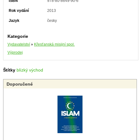
ISBN
978-80-8649-90-6
Rok vydání
2013
Jazyk
česky
Kategorie
Vydavatelství
»
Křesťanská misijní spol.
Výprodej
Štítky
blízký východ
Doporučené