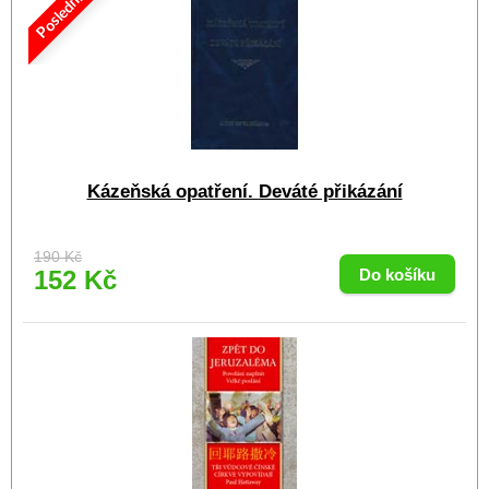
Poslední
Kázeňská opatření. Deváté přikázání
190 Kč
152 Kč