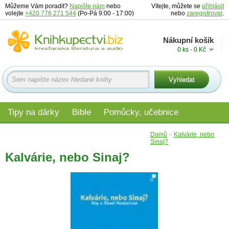
Můžeme Vám poradit?
Napište nám
nebo
Vítejte, můžete se
přihlásit
volejte
+420 776 271 544
(Po-Pá 9:00 - 17:00)
nebo
zaregistrovat
.
Nákupní košík
0 ks - 0 Kč
Tipy na dárky
Bible
Pomůcky, učebnice
Materiály pro děti
Audio
Edice
Domů
»
Kalvárie, nebo
Sinaj?
Kalvárie, nebo Sinaj?