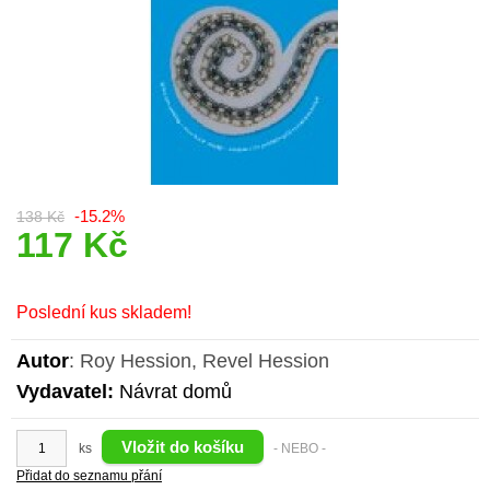
-15.2%
138 Kč
117 Kč
Poslední kus skladem!
Autor
: Roy Hession, Revel Hession
Vydavatel:
Návrat domů
ks
- NEBO -
Přidat do seznamu přání