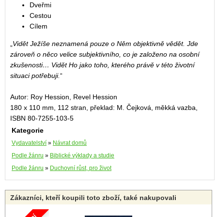
Dveřmi
Cestou
Cílem
„
Vidět Ježíše neznamená pouze o Něm objektivně vědět. Jde
zároveň o něco velice subjektivního, co je založeno na osobní
zkušenosti… Vidět Ho jako toho, kterého právě v této životní
situaci potřebuji.
“
Autor: Roy Hession, Revel Hession
180 x 110 mm, 112 stran, překlad: M. Čejková, měkká vazba,
ISBN 80-7255-103-5
Kategorie
Vydavatelství
»
Návrat domů
Podle žánru
»
Biblické výklady a studie
Podle žánru
»
Duchovní růst, pro život
Zákazníci, kteří koupili toto zboží, také nakupovali