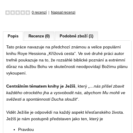
0 recenzí
|
Napsat recenzi
Popis
Recenze (0)
Podobné zboží (1)
Tato práce navazuje na předchozí známou a velice populární
knihu Roye Hessiona „Křížová cesta“. Ve své druhé práci autor
trefně poukazuje na to, že rozsáhlé biblické poznání a extrémní
důraz na službu Bohu ve skutečnosti neodpovídají Božímu plánu
vykoupení.
Centrálním tématem knihy je Ježíš
, který „
…nás přišel zbavit
každého otrockého jha a vysvobodit nás, abychom Mu mohli ve
svěžesti a spontánnosti Ducha sloužit
“.
Vidět Ježíše je odpovědí na každý aspekt křesťanského života.
Ježíš je nám postupně představen jako ten, který je
Pravdou