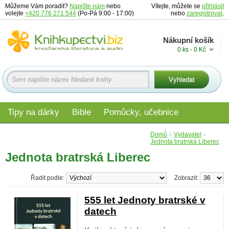
Můžeme Vám poradit?
Napište nám
nebo
Vítejte, můžete se
přihlásit
volejte
+420 776 271 544
(Po-Pá 9:00 - 17:00)
nebo
zaregistrovat
.
Nákupní košík
0 ks - 0 Kč
Tipy na dárky
Bible
Pomůcky, učebnice
Materiály pro děti
Audio
Edice
Domů
»
Vydavatel
»
Jednota bratrská Liberec
Jednota bratrská Liberec
Řadit podle:
Zobrazit:
555 let Jednoty bratrské v
datech