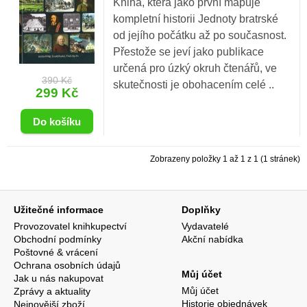
Kniha, která jako první mapuje
kompletní historii Jednoty bratrské
od jejího počátku až po současnost.
Přestože se jeví jako publikace
určená pro úzký okruh čtenářů, ve
390 Kč
skutečnosti je obohacením celé ..
299 Kč
Zobrazeny položky 1 až 1 z 1 (1 stránek)
Užitečné informace
Doplňky
Provozovatel knihkupectví
Vydavatelé
Obchodní podmínky
Akční nabídka
Poštovné & vrácení
Ochrana osobních údajů
Můj účet
Jak u nás nakupovat
Můj účet
Zprávy a aktuality
Historie objednávek
Nejnovější zboží