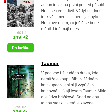
aspoň to tak na první pohled působí.
Není se čemu divit. Vždyť se dnes
tolik věcí mění, nic není, jak bylo.
Nemluvě o tom, co ještě se bude
měnit. Lidé mají dnes „..
160 Kč
149 Kč
Taumur
V podivné říši rudého draka, kde
nemůžete koupit Bibli v žádném
knihkupectví ani si ji vypůjčit v
knihovně, utíkají lesem Taumur, Miria
a její dva bráškové. Snad najdou
tajnou stezku, která je zavede ..
295 Kč
236 Kč