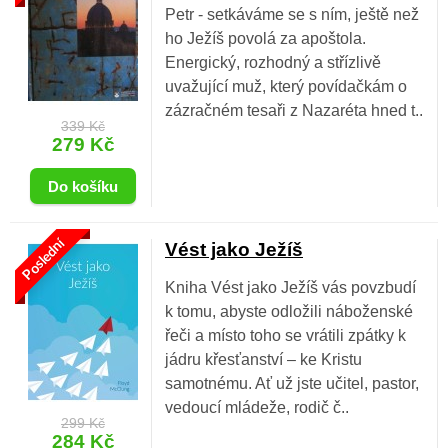
Petr - setkáváme se s ním, ještě než
ho Ježíš povolá za apoštola.
Energický, rozhodný a střízlivě
uvažující muž, který povídačkám o
zázračném tesaři z Nazaréta hned t..
339 Kč
279 Kč
Poslední
Vést jako Ježíš
Kniha Vést jako Ježíš vás povzbudí
k tomu, abyste odložili náboženské
řeči a místo toho se vrátili zpátky k
jádru křesťanství – ke Kristu
samotnému. Ať už jste učitel, pastor,
vedoucí mládeže, rodič č..
299 Kč
284 Kč