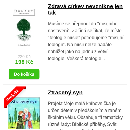
Zdravá církev nevznikne jen
tak
Musíme se přepnout do "misijního
nastavení". Začíná se říkat, že místo
"teologie misie" potřebujeme "misijní
teologii". Na misii nelze nadále
nahlížet jako na jednu z větví
220 Kč
teologie. Veškerá teologie ..
198 Kč
Poslední
Ztracený syn
Projekt Moje malá knihovnička je
určen dětem v předškolním a raném
školním věku. Obsahuje tři tematicky
různé řady: Biblické příběhy, Svět