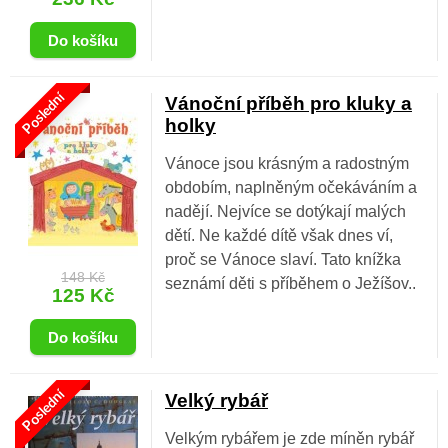
Poslední
Vánoční příběh pro kluky a
holky
Vánoce jsou krásným a radostným
obdobím, naplněným očekáváním a
nadějí. Nejvíce se dotýkají malých
dětí. Ne každé dítě však dnes ví,
proč se Vánoce slaví. Tato knížka
148 Kč
seznámí děti s příběhem o Ježíšov..
125 Kč
Poslední
Velký rybář
Velkým rybářem je zde míněn rybář