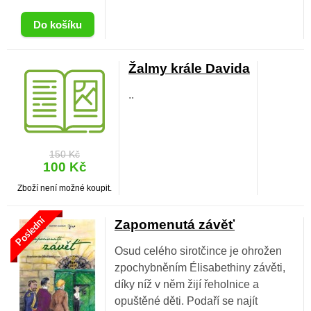
Žalmy krále Davida
..
150 Kč
100 Kč
Zboží není možné koupit.
Poslední
Zapomenutá závěť
Osud celého sirotčince je ohrožen
zpochybněním Élisabethiny závěti,
díky níž v něm žijí řeholnice a
opuštěné děti. Podaří se najít