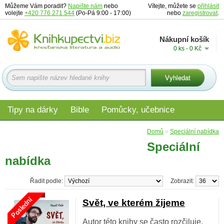
Můžeme Vám poradit?
Napište nám
nebo
Vítejte, můžete se
přihlásit
volejte
+420 776 271 544
(Po-Pá 9:00 - 17:00)
nebo
zaregistrovat
.
Nákupní košík
0 ks - 0 Kč
Tipy na dárky
Bible
Pomůcky, učebnice
Materiály pro děti
Audio
Edice
Domů
»
Speciální nabídka
Speciální
nabídka
Řadit podle:
Zobrazit:
Poslední
Svět, ve kterém žijeme
Autor této knihy se často rozčiluje,