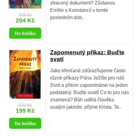
ztracený dokument? Zůstanou
Emílie s Konstancií v tomto
255 Kč
posledním dob..
204 Kč
Zapomenutý příkaz: Buďte
svatí
Jako křesťané zdůrazňujeme často
různé příkazy Pána Ježíše pro náš
život a přitom zapomínáme na jeden
podstatný: Buďte svatí! Co to pro nás
znamená? Bůh udělá člověka
220 Kč
svatým jakmile, přijme Krista. Te..
199 Kč