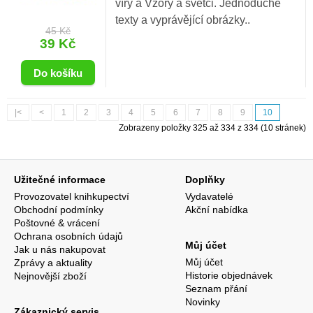
víry a Vzory a světci. Jednoduché
texty a vyprávějící obrázky..
45 Kč
39 Kč
|<
<
1
2
3
4
5
6
7
8
9
10
Zobrazeny položky 325 až 334 z 334 (10 stránek)
Užitečné informace
Doplňky
Provozovatel knihkupectví
Vydavatelé
Obchodní podmínky
Akční nabídka
Poštovné & vrácení
Ochrana osobních údajů
Můj účet
Jak u nás nakupovat
Můj účet
Zprávy a aktuality
Historie objednávek
Nejnovější zboží
Seznam přání
Novinky
Zákaznický servis