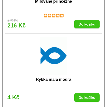
Milované princezně
270 Kč
216 Kč
Rybka malá modrá
4 Kč