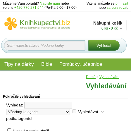
Můžeme Vám poradit?
Napište nám
nebo
Vítejte, můžete se
přihlásit
volejte
+420 776 271 544
(Po-Pá 9:00 - 17:00)
nebo
zaregistrovat
.
Nákupní košík
0 ks - 0 Kč
Tipy na dárky
Bible
Pomůcky, učebnice
Materiály pro děti
Audio
Edice
Domů
»
Vyhledávání
Vyhledávání
Pokročilé vyhledávání
Vyhledat:
Vyhledávat i v
podkategoriích