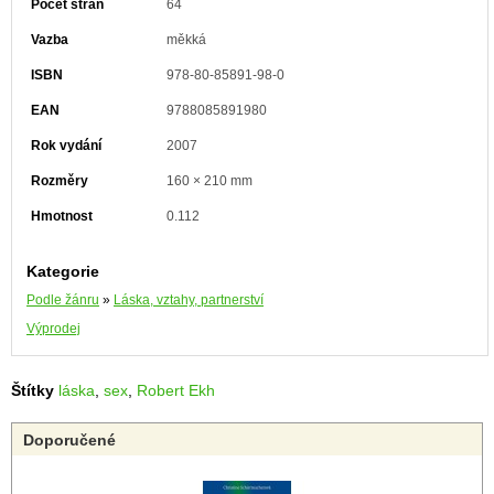
Počet stran
64
Vazba
měkká
ISBN
978-80-85891-98-0
EAN
9788085891980
Rok vydání
2007
Rozměry
160 × 210 mm
Hmotnost
0.112
Kategorie
Podle žánru
»
Láska, vztahy, partnerství
Výprodej
Štítky
láska
,
sex
,
Robert Ekh
Doporučené