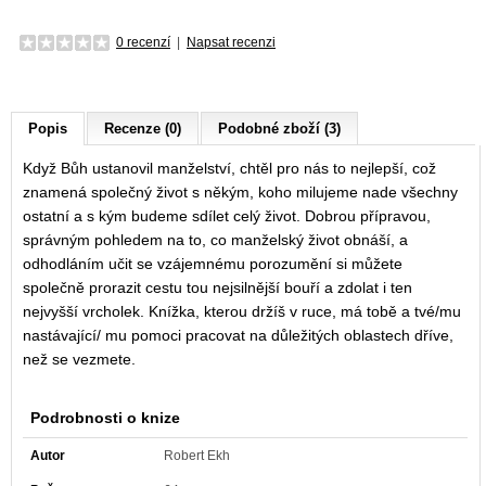
0 recenzí
|
Napsat recenzi
Popis
Recenze (0)
Podobné zboží (3)
Když Bůh ustanovil manželství, chtěl pro nás to nejlepší, což
znamená společný život s někým, koho milujeme nade všechny
ostatní a s kým budeme sdílet celý život. Dobrou přípravou,
správným pohledem na to, co manželský život obnáší, a
odhodláním učit se vzájemnému porozumění si můžete
společně prorazit cestu tou nejsilnější bouří a zdolat i ten
nejvyšší vrcholek. Knížka, kterou držíš v ruce, má tobě a tvé/mu
nastávající/ mu pomoci pracovat na důležitých oblastech dříve,
než se vezmete.
Podrobnosti o knize
Autor
Robert Ekh