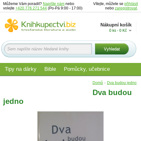
Můžeme Vám poradit?
Napište nám
nebo
Vítejte, můžete se
přihlásit
volejte
+420 776 271 544
(Po-Pá 9:00 - 17:00)
nebo
zaregistrovat
.
Nákupní košík
0 ks - 0 Kč
Tipy na dárky
Bible
Pomůcky, učebnice
Materiály pro děti
Audio
Edice
Domů
»
Dva budou jedno
Dva budou
jedno