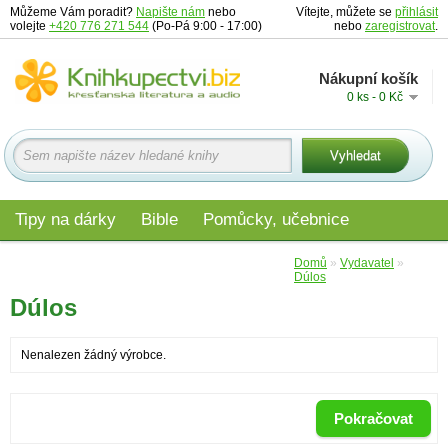
Můžeme Vám poradit?
Napište nám
nebo
Vítejte, můžete se
přihlásit
volejte
+420 776 271 544
(Po-Pá 9:00 - 17:00)
nebo
zaregistrovat
.
Nákupní košík
0 ks - 0 Kč
Tipy na dárky
Bible
Pomůcky, učebnice
Materiály pro děti
Audio
Edice
Domů
»
Vydavatel
»
Dúlos
Dúlos
Nenalezen žádný výrobce.
Pokračovat