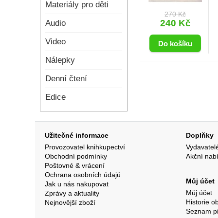
Materiály pro děti
270 Kč
240 Kč
Audio
Video
Nálepky
Denní čtení
Edice
Užitečné informace
Doplňky
Provozovatel knihkupectví
Vydavatel
Obchodní podmínky
Akční nab
Poštovné & vrácení
Ochrana osobních údajů
Můj účet
Jak u nás nakupovat
Můj účet
Zprávy a aktuality
Historie o
Nejnovější zboží
Seznam p