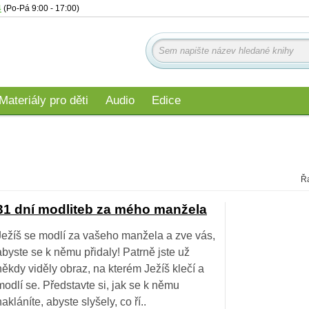
4
(Po-Pá 9:00 - 17:00)
Materiály pro děti
Audio
Edice
Řa
31 dní modliteb za mého manžela
Ježíš se modlí za vašeho manžela a zve vás,
abyste se k němu přidaly! Patrně jste už
někdy viděly obraz, na kterém Ježíš klečí a
modlí se. Představte si, jak se k němu
nakláníte, abyste slyšely, co ří..