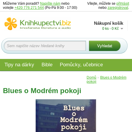
Můžeme Vám poradit?
Napište nám
nebo
Vítejte, můžete se
přihlásit
volejte
+420 776 271 544
(Po-Pá 9:00 - 17:00)
nebo
zaregistrovat
.
Nákupní košík
0 ks - 0 Kč
Tipy na dárky
Bible
Pomůcky, učebnice
Materiály pro děti
Audio
Edice
Domů
»
Blues o Modrém
pokoji
Blues o Modrém pokoji