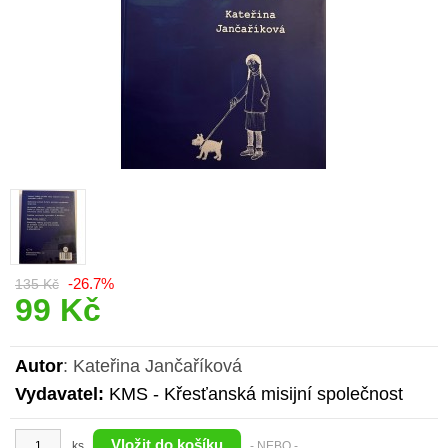
-26.7%
135 Kč
99 Kč
Autor
: Kateřina Jančaříková
Vydavatel:
KMS - Křesťanská misijní společnost
ks
- NEBO -