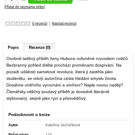
Přidat do seznamu přání
0 recenzí
|
Napsat recenzi
Popis
Recenze (0)
Osobně laděný příběh ženy hluboce ovlivněné rozvodem rodičů.
Bezbranný pohled dítěte prochází proměnami dospívání. Na
pozadí událostí sametové revoluce, která ji zastihla jako
studentku, se odvíjí autorčina cesta hledání smyslu života.
Dosáhne vnitřního vyrovnání a smíření? Najde novou naději?
Čtenářsky vděčný poutavý příběh je dovedně literárně
stylizovaný, stejně jako ryzí a přesvědčivý.
Podrobnosti o knize
Autor
Kateřina Jančaříková
Počet stran
124