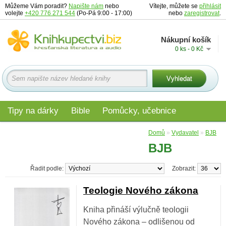
Můžeme Vám poradit?
Napište nám
nebo
Vítejte, můžete se
přihlásit
volejte
+420 776 271 544
(Po-Pá 9:00 - 17:00)
nebo
zaregistrovat
.
Nákupní košík
0 ks - 0 Kč
Tipy na dárky
Bible
Pomůcky, učebnice
Materiály pro děti
Audio
Edice
Domů
»
Vydavatel
»
BJB
BJB
Řadit podle:
Zobrazit:
Teologie Nového zákona
Kniha přináší výlučně teologii
Nového zákona – odlišenou od