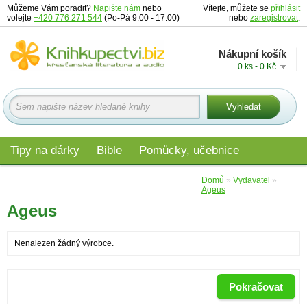
Můžeme Vám poradit?
Napište nám
nebo
Vítejte, můžete se
přihlásit
volejte
+420 776 271 544
(Po-Pá 9:00 - 17:00)
nebo
zaregistrovat
.
Nákupní košík
0 ks - 0 Kč
Tipy na dárky
Bible
Pomůcky, učebnice
Materiály pro děti
Audio
Edice
Domů
»
Vydavatel
»
Ageus
Ageus
Nenalezen žádný výrobce.
Pokračovat