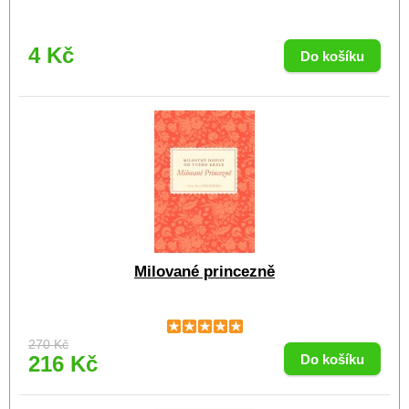
4 Kč
Milované princezně
270 Kč
216 Kč