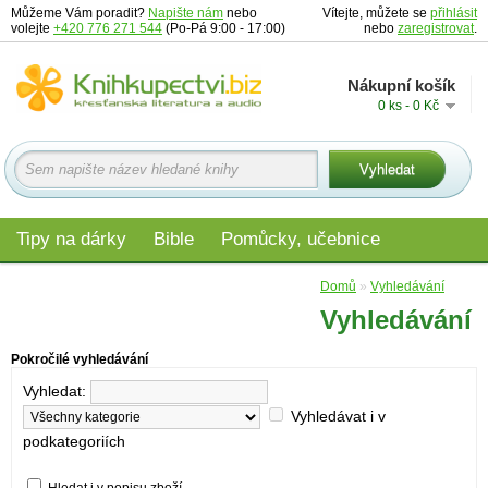
Můžeme Vám poradit?
Napište nám
nebo
Vítejte, můžete se
přihlásit
volejte
+420 776 271 544
(Po-Pá 9:00 - 17:00)
nebo
zaregistrovat
.
Nákupní košík
0 ks - 0 Kč
Tipy na dárky
Bible
Pomůcky, učebnice
Materiály pro děti
Audio
Edice
Domů
»
Vyhledávání
Vyhledávání
Pokročilé vyhledávání
Vyhledat:
Vyhledávat i v
podkategoriích