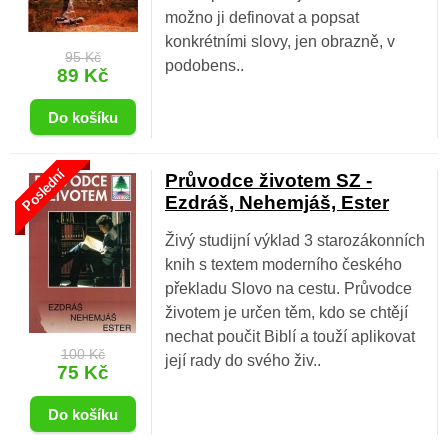
možno ji definovat a popsat
konkrétními slovy, jen obrazně, v
95 Kč
podobens..
89 Kč
Poslední
Průvodce životem SZ -
Ezdráš, Nehemjáš, Ester
Živý studijní výklad 3 starozákonních
knih s textem moderního českého
překladu Slovo na cestu. Průvodce
životem je určen těm, kdo se chtějí
nechat poučit Biblí a touží aplikovat
100 Kč
její rady do svého živ..
75 Kč