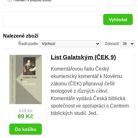
Hledat i v popisu zboží
Nalezené zboží
Řadit podle:
Zobrazit:
List Galatským (ČEK 9)
Komentářovou řadu Český
ekumenický komentář k Novému
zákonu (ČEK) připravují čeští
teologové z různých církví.
Komentáře vydává Česká biblická
společnost ve spolupráci s Centrem
128 Kč
biblických studií. Jed..
89 Kč