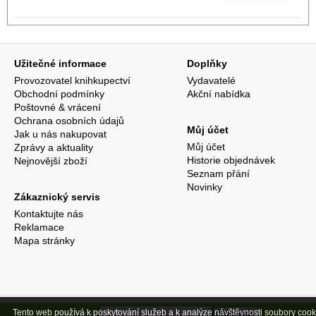
Užitečné informace
Doplňky
Provozovatel knihkupectví
Vydavatelé
Obchodní podmínky
Akční nabídka
Poštovné & vrácení
Ochrana osobních údajů
Můj účet
Jak u nás nakupovat
Můj účet
Zprávy a aktuality
Historie objednávek
Nejnovější zboží
Seznam přání
Novinky
Zákaznický servis
Kontaktujte nás
Reklamace
Mapa stránky
Tento web používá k poskytování služeb a k analýze návštěvnosti soubory cook
Najdi titul: