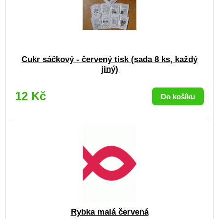
Cukr sáčkový - červený tisk (sada 8 ks, každý
jiný)
12 Kč
Rybka malá červená