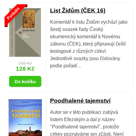
Poslední
List Židům (ČEK 16)
Komentář k listu Židům vychází jako
šestý svazek řady Český
ekumenický komentář k Novému
zákonu (ČEK), který připravují čeští
teologové z různých církví.
Jednotlivé svazky jsou číslovány
220 Kč
podle pořadí ..
128 Kč
Poodhalené tajemství
Autor se v této publikaci zabývá
listem Efezským a dal ji název
"Poodhalené tajemství", protože
církev poznáváme jen zčásti. Není