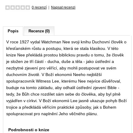
0 recenzí
|
Napsat recenzi
Popis
Recenze (0)
V roce 1927 vydal Watchman Nee svoji knihu Duchovní člověk o
křesťanském růstu a postupu, která se stala klasikou. V této
knize Nee překládá prostou biblickou pravdu o tomu, že člověk
je složen ze tří částí - ducha, duše a těla - jako ústřední a
nezbytné zjevení pro věřící, aby mohli postupovat ve svém
duchovním životě. V Boží ekonomii Neeho nejbližší
spolupracovník Witness Lee, kterému Nee nejvíce důvěřoval,
buduje na tomto základu, aby odhalil ústřední zjevení Bible -
tedy, že Bůh chce rozdílet sám sebe do člověka, aby byl plně
vyjádřen v církvi. V Boží ekonomii Lee jasně ukazuje pohyb Boží
trojice a předkládá věřícím praktické způsoby, jak s Bohem
spolupracovat pro naplnění Jeho věčného plánu.
Podrobnosti o knize