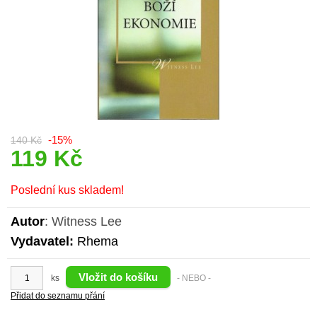
-15%
140 Kč
119 Kč
Poslední kus skladem!
Autor
: Witness Lee
Vydavatel:
Rhema
ks
- NEBO -
Přidat do seznamu přání