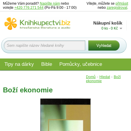
Můžeme Vám poradit?
Napište nám
nebo
Vítejte, můžete se
přihlásit
volejte
+420 776 271 544
(Po-Pá 9:00 - 17:00)
nebo
zaregistrovat
.
Nákupní košík
0 ks - 0 Kč
Tipy na dárky
Bible
Pomůcky, učebnice
Materiály pro děti
Audio
Edice
Domů
»
Hledat
»
Boží
ekonomie
Boží ekonomie